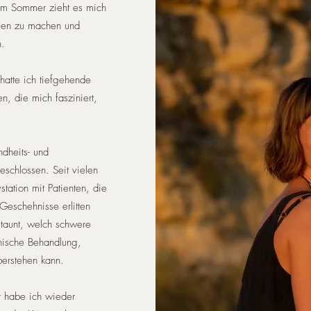
 Im Sommer zieht es mich
ngen zu machen und
n.
hatte ich tiefgehende
, die mich fasziniert,
dheits- und
schlossen. Seit vielen
vstation mit Patienten, die
Geschehnisse erlitten
taunt, welch schwere
nische Behandlung,
berstehen kann.
 habe ich wieder